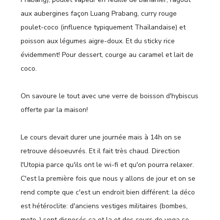
aux aubergines façon Luang Prabang, curry rouge
poulet-coco (influence typiquement Thaïlandaise) et
poisson aux légumes aigre-doux. Et du sticky rice
évidemment! Pour dessert, courge au caramel et lait de
coco.
On savoure le tout avec une verre de boisson d'hybiscus
offerte par la maison!
Le cours devait durer une journée mais à 14h on se
retrouve désoeuvrés. Et il fait très chaud. Direction
l'Utopia parce qu'ils ont le wi-fi et qu'on pourra relaxer.
C'est la première fois que nous y allons de jour et on se
rend compte que c'est un endroit bien différent: la déco
est hétéroclite: d'anciens vestiges militaires (bombes,
moto..) sont disposés ça et la et des cours de yoga se