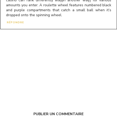
casino can rank differently way|in another way} for various
amounts you enter. A roulette wheel features numbered black
and purple compartments that catch a small ball when it’s
dropped onto the spinning wheel.
RÉPONDRE
PUBLIER UN COMMENTAIRE