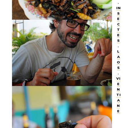
.
IN
S
E
C
T
E
S
.
L
A
O
S
.
VI
E
N
TI
A
N
E